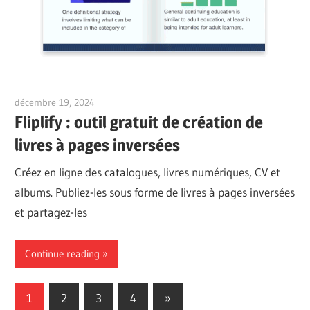
décembre 19, 2024
vpadmin
Fliplify : outil gratuit de création de
livres à pages inversées
Créez en ligne des catalogues, livres numériques, CV et
albums. Publiez-les sous forme de livres à pages inversées
et partagez-les
Continue reading
Pagination
Next
1
2
3
4
»