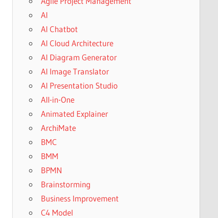
Agile Project Management
AI
AI Chatbot
AI Cloud Architecture
AI Diagram Generator
AI Image Translator
AI Presentation Studio
All-in-One
Animated Explainer
ArchiMate
BMC
BMM
BPMN
Brainstorming
Business Improvement
C4 Model