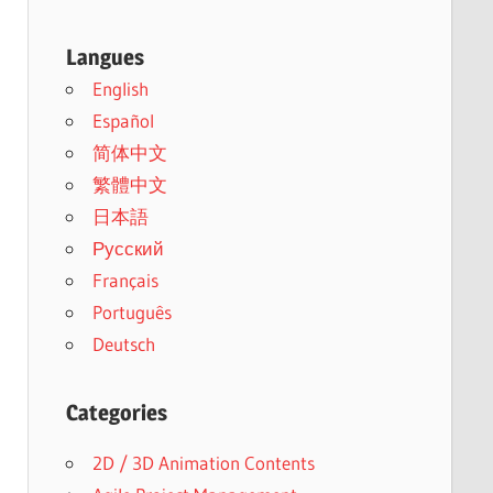
Langues
English
Español
简体中文
繁體中文
日本語
Русский
Français
Português
Deutsch
Categories
2D / 3D Animation Contents