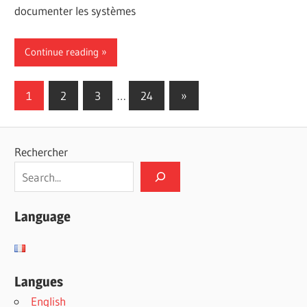
documenter les systèmes
Continue reading
Pagination
Next
1
2
3
…
24
»
Posts
des
publications
Rechercher
Language
Langues
English