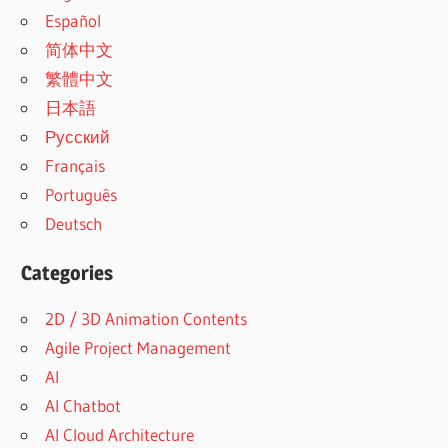
Español
简体中文
繁體中文
日本語
Русский
Français
Português
Deutsch
Categories
2D / 3D Animation Contents
Agile Project Management
AI
AI Chatbot
AI Cloud Architecture