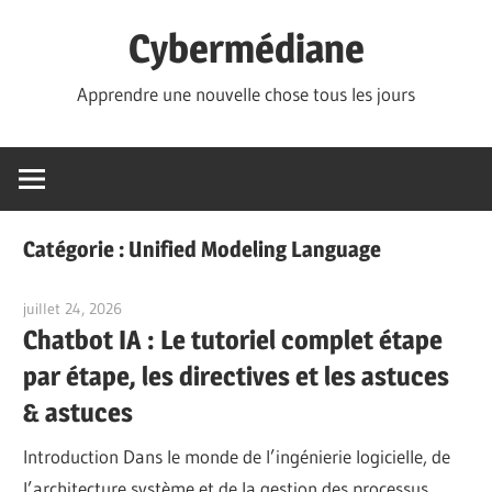
Skip
Cybermédiane
to
content
Apprendre une nouvelle chose tous les jours
Catégorie :
Unified Modeling Language
juillet 24, 2026
curtis
Chatbot IA : Le tutoriel complet étape
par étape, les directives et les astuces
& astuces
Introduction Dans le monde de l’ingénierie logicielle, de
l’architecture système et de la gestion des processus