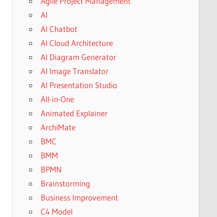
Agile Project Management
AI
AI Chatbot
AI Cloud Architecture
AI Diagram Generator
AI Image Translator
AI Presentation Studio
All-in-One
Animated Explainer
ArchiMate
BMC
BMM
BPMN
Brainstorming
Business Improvement
C4 Model