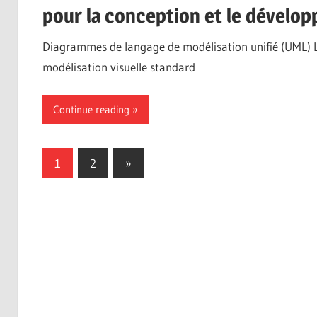
pour la conception et le dévelop
Diagrammes de langage de modélisation unifié (UML) L
modélisation visuelle standard
Continue reading
Pagination
Next
1
2
»
Posts
des
publications