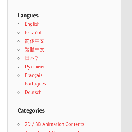
Langues
English
Español
简体中文
繁體中文
日本語
Русский
Français
Português
Deutsch
Categories
2D / 3D Animation Contents