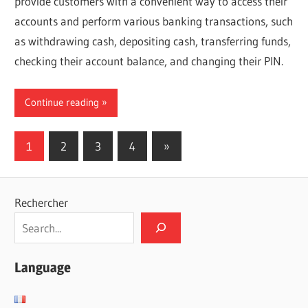
provide customers with a convenient way to access their
accounts and perform various banking transactions, such
as withdrawing cash, depositing cash, transferring funds,
checking their account balance, and changing their PIN.
Continue reading
Pagination
Next
1
2
3
4
»
Posts
des
publications
Rechercher
Language