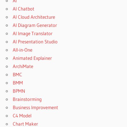
AI
AI Chatbot
AI Cloud Architecture
AI Diagram Generator
AI Image Translator
AI Presentation Studio
All-in-One
Animated Explainer
ArchiMate
BMC
BMM
BPMN
Brainstorming
Business Improvement
C4 Model
Chart Maker