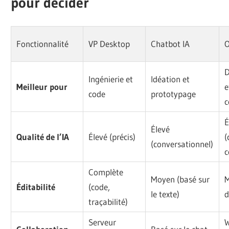
pour décider
Fonctionnalité
VP Desktop
Chatbot IA
D
Ingénierie et
Idéation et
Meilleur pour
e
code
prototypage
c
É
Élevé
Qualité de l’IA
Élevé (précis)
(
(conversationnel)
c
Complète
Moyen (basé sur
M
Éditabilité
(code,
le texte)
d
traçabilité)
Serveur
W