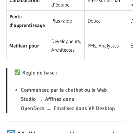
Collaboration
Basé sur le chat
d’équipe
r
Pente
Plus raide
Douce
d’apprentissage
Développeurs,
Meilleur pour
PMs, Analystes
É
Architectes
Règle de base :
Commencez par le chatbot ou le Web
Studio
→
Affinez dans
OpenDocs
→
Finalisez dans VP Desktop