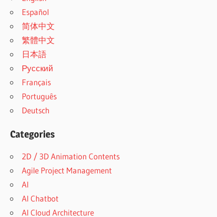
Español
简体中文
繁體中文
日本語
Русский
Français
Português
Deutsch
Categories
2D / 3D Animation Contents
Agile Project Management
AI
AI Chatbot
AI Cloud Architecture