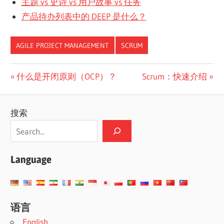
主题 vs 史诗 vs 用户故事 vs 任务
产品待办列表中的 DEEP 是什么？
AGILE PROJECT MANAGEMENT
SCRUM
文
Previous
Next
什么是开闭原则（OCP）？
Scrum：快速介绍
Post:
Post:
章
搜索
导
航
Language
语言
English