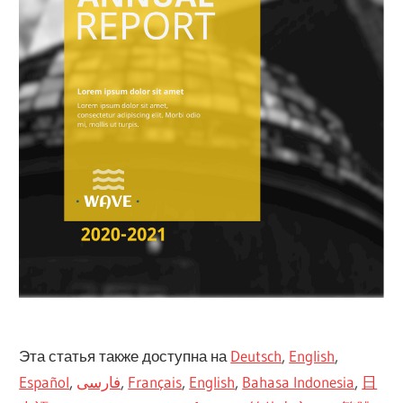
Эта статья также доступна на
Deutsch
,
English
,
Español
,
فارسی
,
Français
,
English
,
Bahasa Indonesia
,
日