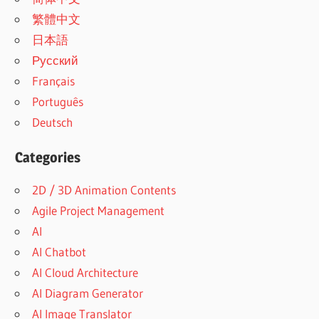
繁體中文
日本語
Русский
Français
Português
Deutsch
Categories
2D / 3D Animation Contents
Agile Project Management
AI
AI Chatbot
AI Cloud Architecture
AI Diagram Generator
AI Image Translator