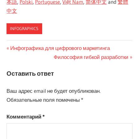
本語
,
Polski
,
Portuguese
,
Việt Nam
,
简体中文
and
繁體
中文
INFOGRAPHICS
Навигация
Предыдущая
Инфографика для цифрового маркетинга
запись:
Следующая
Философия гибкой разработки
по
запись:
записям
Оставить ответ
Ваш адрес email не будет опубликован.
Обязательные поля помечены
*
Комментарий
*