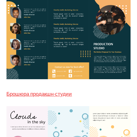
Брошюра продакшн-студии