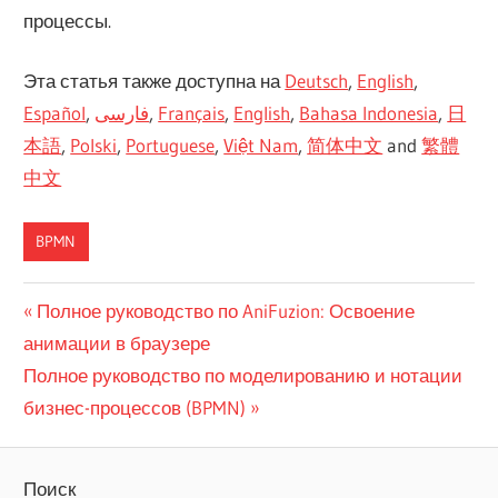
процессы.
Эта статья также доступна на
Deutsch
,
English
,
Español
,
فارسی
,
Français
,
English
,
Bahasa Indonesia
,
日
本語
,
Polski
,
Portuguese
,
Việt Nam
,
简体中文
and
繁體
中文
BPMN
Навигация
Предыдущая
Полное руководство по AniFuzion: Освоение
запись:
анимации в браузере
по
Следующая
Полное руководство по моделированию и нотации
записям
запись:
бизнес-процессов (BPMN)
Поиск