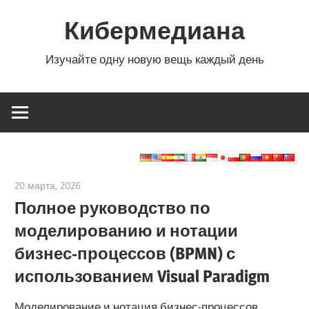
Перейти
Кибермедиана
к
содержимому
Изучайте одну новую вещь каждый день
20 марта, 2026
curtis
Полное руководство по
моделированию и нотации
бизнес-процессов (BPMN) с
использованием Visual Paradigm
Моделирование и нотация бизнес-процессов