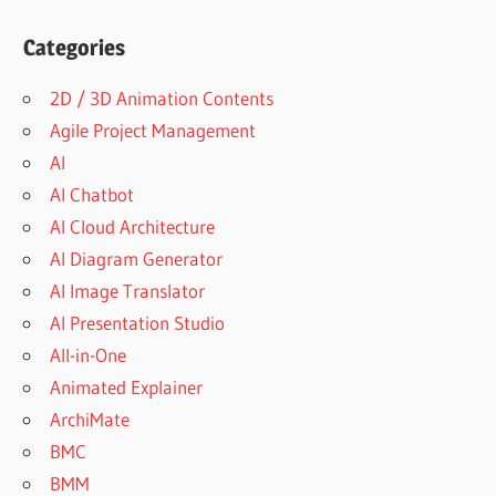
Categories
2D / 3D Animation Contents
Agile Project Management
AI
AI Chatbot
AI Cloud Architecture
AI Diagram Generator
AI Image Translator
AI Presentation Studio
All-in-One
Animated Explainer
ArchiMate
BMC
BMM