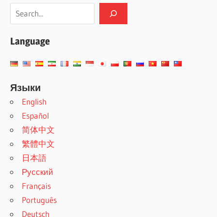
Language
Языки
English
Español
简体中文
繁體中文
日本語
Русский
Français
Português
Deutsch