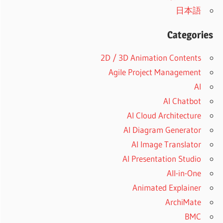
日本語
Categories
2D / 3D Animation Contents
Agile Project Management
AI
AI Chatbot
AI Cloud Architecture
AI Diagram Generator
AI Image Translator
AI Presentation Studio
All-in-One
Animated Explainer
ArchiMate
BMC