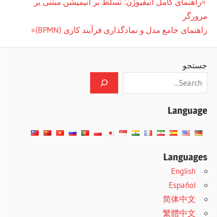
راهبری
Previous
راهنمای کامل آنیفیوژن: تسلط بر انیمیشن مبتنی بر
Post:
مرورگر
نوشته
Next
راهنمای جامع مدل و نمادگذاری فرآیند کاری (BPMN)
Post:
جستجو
Language
Languages
English
Español
简体中文
繁體中文