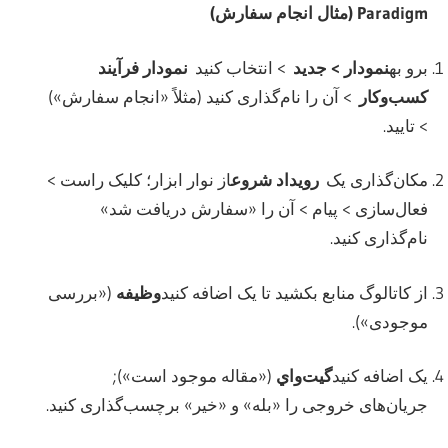
Paradigm (مثال انجام سفارش)
برو به
نمودار > جدید
> انتخاب کنید
نمودار فرآیند
کسب‌وکار
> آن را نام‌گذاری کنید (مثلاً «انجام سفارش»)
> تایید.
مکان‌گذاری یک
رویداد شروع
از نوار ابزار؛ کلیک راست >
فعال‌سازی > پیام > آن را «سفارش دریافت شد»
نام‌گذاری کنید.
از کاتالوگ منابع بکشید تا یک اضافه کنید
وظیفه
(«بررسی
موجودی»).
یک اضافه کنید
گیت‌واي
(«مقاله موجود است»);
جریان‌های خروجی را «بله» و «خیر» برچسب‌گذاری کنید.