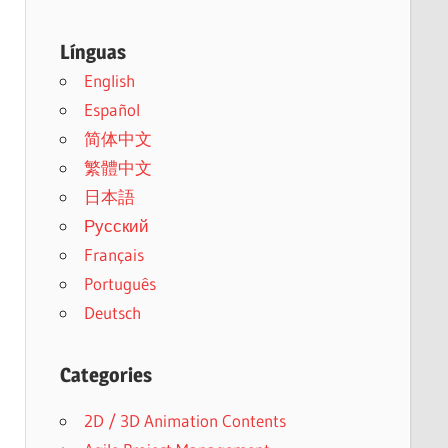
Línguas
English
Español
简体中文
繁體中文
日本語
Русский
Français
Português
Deutsch
Categories
2D / 3D Animation Contents