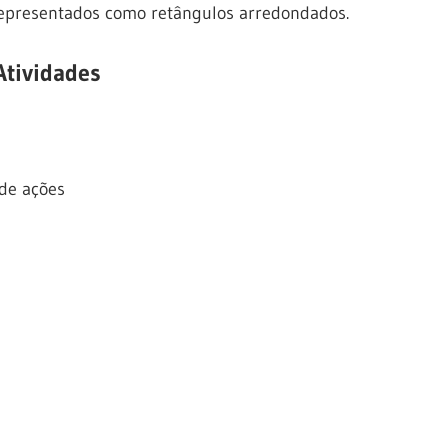
representados como retângulos arredondados.
tividades
de ações