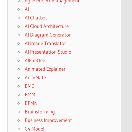
Agile Project Management
AI
AI Chatbot
AI Cloud Architecture
AI Diagram Generator
AI Image Translator
AI Presentation Studio
All-in-One
Animated Explainer
ArchiMate
BMC
BMM
BPMN
Brainstorming
Business Improvement
C4 Model