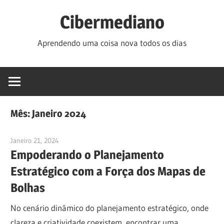
Skip
Cibermediano
to
content
Aprendendo uma coisa nova todos os dias
Mês:
Janeiro 2024
Janeiro 21, 2024
vpadmin
Empoderando o Planejamento
Estratégico com a Força dos Mapas de
Bolhas
No cenário dinâmico do planejamento estratégico, onde
clareza e criatividade coexistem, encontrar uma