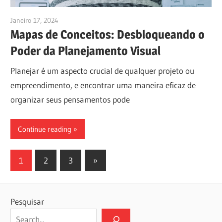
Janeiro 17, 2024
vpadmin
Mapas de Conceitos: Desbloqueando o
Poder da Planejamento Visual
Planejar é um aspecto crucial de qualquer projeto ou
empreendimento, e encontrar uma maneira eficaz de
organizar seus pensamentos pode
Continue reading
Paginação
Next
1
2
3
»
Posts
dos
conteúdos
Pesquisar