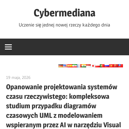
Skip
Cybermediana
to
content
Uczenie się jednej nowej rzeczy każdego dnia
19 maja, 2026
curtis
Opanowanie projektowania systemów
czasu rzeczywistego: kompleksowa
studium przypadku diagramów
czasowych UML z modelowaniem
wspieranym przez AI w narzędziu Visual