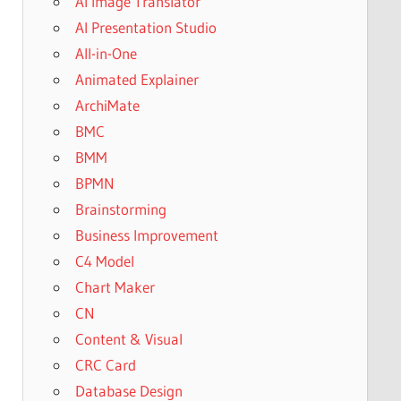
AI Image Translator
AI Presentation Studio
All-in-One
Animated Explainer
ArchiMate
BMC
BMM
BPMN
Brainstorming
Business Improvement
C4 Model
Chart Maker
CN
Content & Visual
CRC Card
Database Design