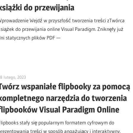
książki do przewijania
Wprowadzenie Wejdź w przyszłość tworzenia treści zTwórca
książek do przewijania online Visual Paradigm. Zniknęły już
dni statycznych plików PDF —
8 lutego, 2023
vpadmin
Twórz wspaniałe flipbooky za pomocą
kompletnego narzędzia do tworzenia
flipbooków Visual Paradigm Online
Flipbooks stały się popularnym formatem cyfrowym do
prezentowania treści w sposób angażujący i interaktywny.