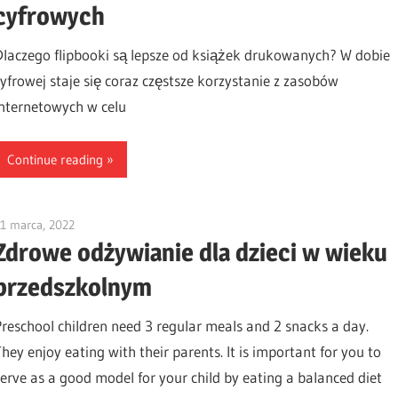
cyfrowych
Dlaczego flipbooki są lepsze od książek drukowanych? W dobie
cyfrowej staje się coraz częstsze korzystanie z zasobów
internetowych w celu
Continue reading
1 marca, 2022
vpadmin
Zdrowe odżywianie dla dzieci w wieku
przedszkolnym
Preschool children need 3 regular meals and 2 snacks a day.
They enjoy eating with their parents. It is important for you to
serve as a good model for your child by eating a balanced diet