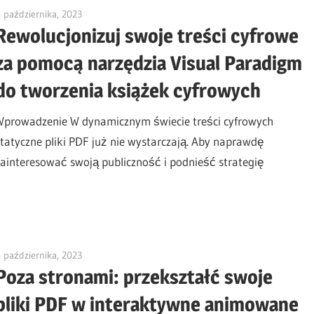
 października, 2023
vpadmin
Rewolucjonizuj swoje treści cyfrowe
za pomocą narzędzia Visual Paradigm
do tworzenia książek cyfrowych
Wprowadzenie W dynamicznym świecie treści cyfrowych
statyczne pliki PDF już nie wystarczają. Aby naprawdę
zainteresować swoją publiczność i podnieść strategię
 października, 2023
vpadmin
Poza stronami: przekształć swoje
pliki PDF w interaktywne animowane