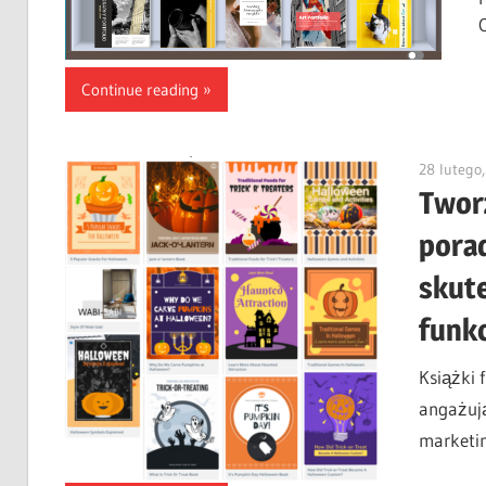
Continue reading
28 lutego
Tworz
pora
skut
funkc
Książki 
angażują
marketi