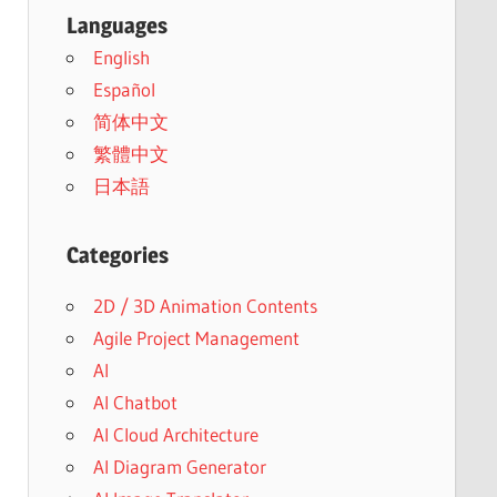
Languages
English
Español
简体中文
繁體中文
日本語
Categories
2D / 3D Animation Contents
Agile Project Management
AI
AI Chatbot
AI Cloud Architecture
AI Diagram Generator