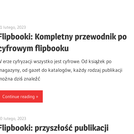
1 lutego, 2023
vpwing
Flipbooki: Kompletny przewodnik po
cyfrowym flipbooku
W erze cyfryzacji wszystko jest cyfrowe. Od książek po
magazyny, od gazet do katalogów, każdy rodzaj publikacji
można dziś znaleźć
Continue reading
0 lutego, 2023
vpvera
Flipbooki: przyszłość publikacji