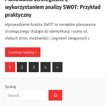
wykorzystaniem analizy SWOT: Przykład
praktyczny
Wprowadzenie Analiza SWOT to narzędzie planowania
strategicznego służące do identyfikacji i oceny sił,
słabych stron, możliwości i zagrożeń związanych z
Continue reading
Stronicowanie
Next
1
2
3
4
»
Posts
wpisów
Szukaj