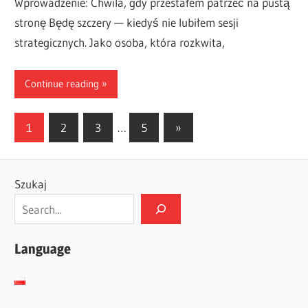
Wprowadzenie: Chwila, gdy przestałem patrzeć na pustą
stronę Będę szczery — kiedyś nie lubiłem sesji
strategicznych. Jako osoba, która rozkwita,
Continue reading
Stronicowanie
Next
1
2
3
…
5
»
Posts
wpisów
Szukaj
Language