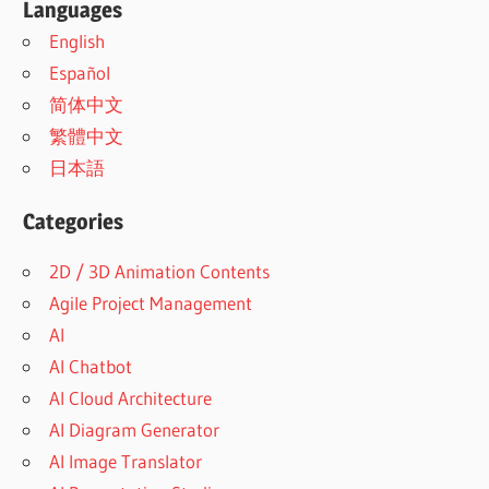
Languages
English
Español
简体中文
繁體中文
日本語
Categories
2D / 3D Animation Contents
Agile Project Management
AI
AI Chatbot
AI Cloud Architecture
AI Diagram Generator
AI Image Translator