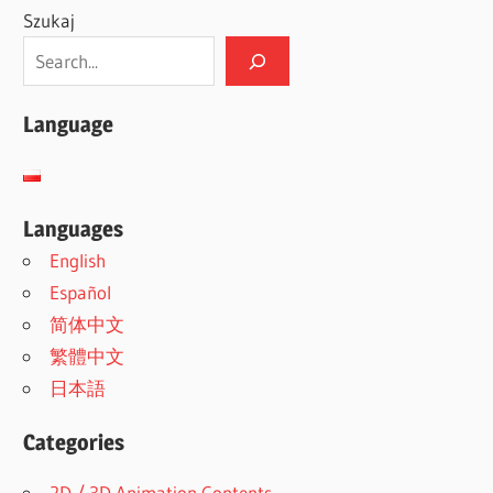
Szukaj
Language
Languages
English
Español
简体中文
繁體中文
日本語
Categories
2D / 3D Animation Contents