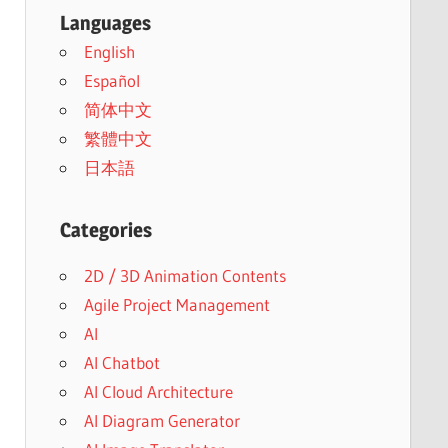
Languages
English
Español
简体中文
繁體中文
日本語
Categories
2D / 3D Animation Contents
Agile Project Management
AI
AI Chatbot
AI Cloud Architecture
AI Diagram Generator