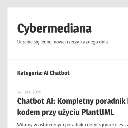
Skip
to
Cybermediana
content
Uczenie się jednej nowej rzeczy każdego dnia
Kategoria:
AI Chatbot
24 lipca, 2026
curtis
Chatbot AI: Kompletny poradnik 
kodem przy użyciu PlantUML
Witamy w ostatecznym poradniku dotyczącym korzystan