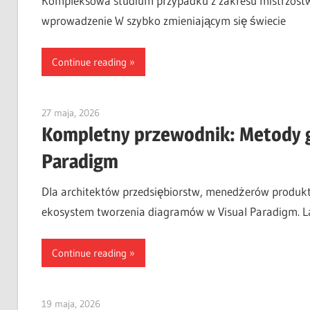
Kompleksowa studium przypadku z zakresu mistrzostw
wprowadzenie W szybko zmieniającym się świecie
Continue reading
27 maja, 2026
curtis
Kompletny przewodnik: Metody 
Paradigm
Dla architektów przedsiębiorstw, menedżerów produk
ekosystem tworzenia diagramów w Visual Paradigm. La
Continue reading
19 maja, 2026
curtis