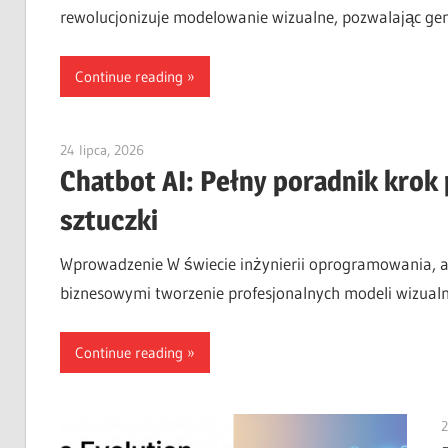
rewolucjonizuje modelowanie wizualne, pozwalając ge
Continue reading
24 lipca, 2026
curtis
Chatbot AI: Pełny poradnik krok
sztuczki
Wprowadzenie W świecie inżynierii oprogramowania, a
biznesowymi tworzenie profesjonalnych modeli wizual
Continue reading
2