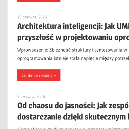
15 czerwca, 2026
curtis
Architektura inteligencji: Jak U
przyszłość w projektowaniu op
Wprowadzenie: Zbieżność struktury i syntezowania W ś
oprogramowania istnieje stała napięcie między potrz
Continue reading
9 czerwca, 2026
curtis
Od chaosu do jasności: Jak zespó
dostarczanie dzięki skutecznym