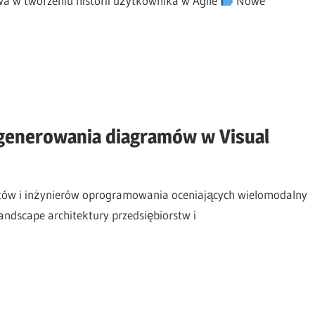
a w tworzeniu historii użytkownika w Agile
Nowe
generowania diagramów w Visual
tów i inżynierów oprogramowania oceniających wielomodalny
ndscape architektury przedsiębiorstw i