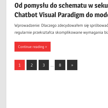
Od pomysłu do schematu w sekun
Chatbot Visual Paradigm do mod
Wprowadzenie: Dlaczego zdecydowałem się spróbować 
regularnie przekształca skomplikowane wymagania bi
Continue reading
Stronicowanie
Next
1
2
3
…
8
»
Posts
wpisów