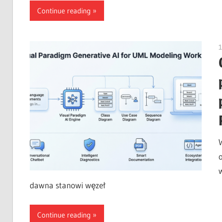
Continue reading
1
dawna stanowi węzeł
Continue reading