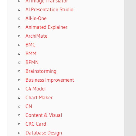
AI Image Translator
AI Presentation Studio
All-in-One
Animated Explainer
ArchiMate
BMC
BMM
BPMN
Brainstorming
Business Improvement
C4 Model
Chart Maker
CN
Content & Visual
CRC Card
Database Design