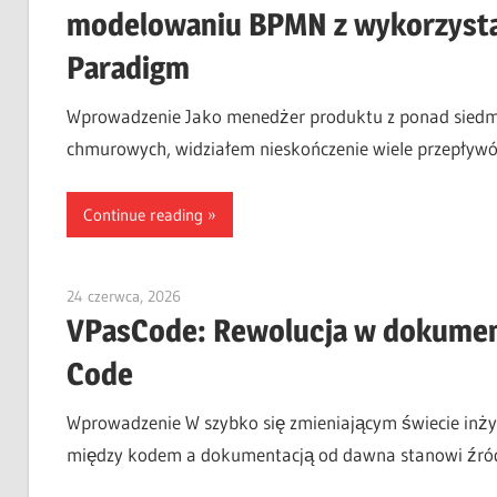
modelowaniu BPMN z wykorzystani
Paradigm
Wprowadzenie Jako menedżer produktu z ponad siedmi
chmurowych, widziałem nieskończenie wiele przepływó
Continue reading
24 czerwca, 2026
curtis
VPasCode: Rewolucja w dokumenta
Code
Wprowadzenie W szybko się zmieniającym świecie inży
między kodem a dokumentacją od dawna stanowi źró