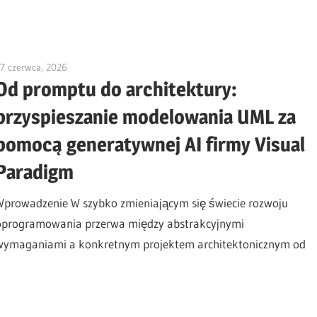
7 czerwca, 2026
curtis
Od promptu do architektury:
przyspieszanie modelowania UML za
pomocą generatywnej AI firmy Visual
Paradigm
Wprowadzenie W szybko zmieniającym się świecie rozwoju
oprogramowania przerwa między abstrakcyjnymi
wymaganiami a konkretnym projektem architektonicznym od