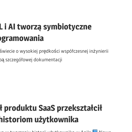
ML i AI tworzą symbiotyczne
rogramowania
wiecie o wysokiej prędkości współczesnej inżynierii
ebą szczegółowej dokumentacji
ł produktu SaaS przekształcił
 historiom użytkownika