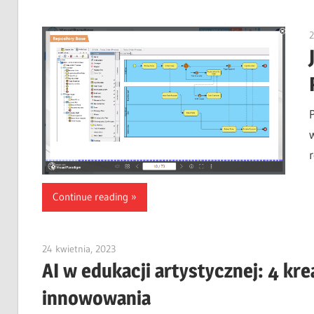
2
Continue reading
24 kwietnia, 2023
vpvera
AI w edukacji artystycznej: 4 kr
innowowania