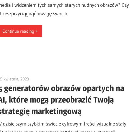
media i widzeniem tych samych starych nudnych obrazów? Czy
chceszprzyciągnąć uwagę swoich
Continue reading
5 kwietnia, 2023
vpvera
5 generatorów obrazów opartych na
AI, które mogą przeobrazić Twoją
strategię marketingową
W dzisiejszym szybkim świecie cyfrowym treści wizualne stały