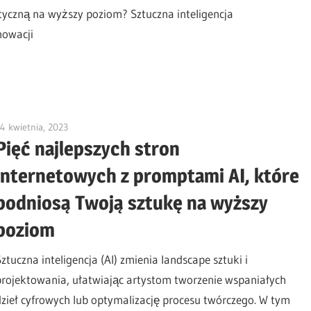
tyczną na wyższy poziom? Sztuczna inteligencja
nowacji
4 kwietnia, 2023
vpvera
Pięć najlepszych stron
internetowych z promptami AI, które
podniosą Twoją sztukę na wyższy
poziom
Sztuczna inteligencja (AI) zmienia landscape sztuki i
projektowania, ułatwiając artystom tworzenie wspaniałych
dzieł cyfrowych lub optymalizację procesu twórczego. W tym