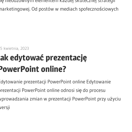
się nieodzownym elementem każdej skutecznej strategii
marketingowej. Od postów w mediach społecznościowych
5 kwietnia, 2023
vpleanda
Jak edytować prezentację
PowerPoint online?
Edytowanie prezentacji PowerPoint online Edytowanie
prezentacji PowerPoint online odnosi się do procesu
wprowadzania zmian w prezentacji PowerPoint przy użyciu
wersji