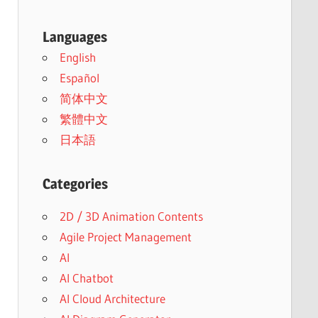
Languages
English
Español
简体中文
繁體中文
日本語
Categories
2D / 3D Animation Contents
Agile Project Management
AI
AI Chatbot
AI Cloud Architecture