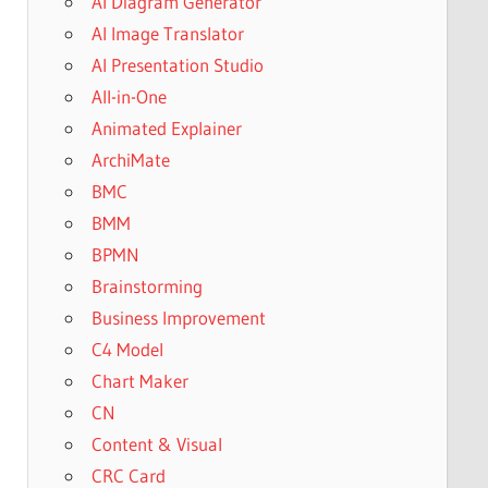
AI Diagram Generator
AI Image Translator
AI Presentation Studio
All-in-One
Animated Explainer
ArchiMate
BMC
BMM
BPMN
Brainstorming
Business Improvement
C4 Model
Chart Maker
CN
Content & Visual
CRC Card