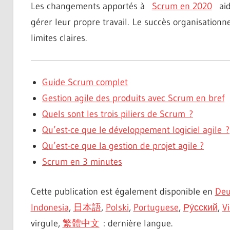
Les changements apportés à
Scrum en 2020
aide
gérer leur propre travail. Le succès organisationn
limites claires.
Guide Scrum complet
Gestion agile des produits avec Scrum en bref
Quels sont les trois piliers de Scrum ?
Qu’est-ce que le développement logiciel agile ?
Qu’est-ce que la gestion de projet agile ?
Scrum en 3 minutes
Cette publication est également disponible en
Deu
Indonesia
,
日本語
,
Polski
,
Portuguese
,
Ру́сский
,
V
virgule,
繁體中文
: dernière langue.