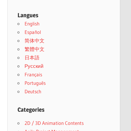
Langues
English
Español
简体中文
繁體中文
日本語
Русский
Français
Português
Deutsch
Categories
2D / 3D Animation Contents