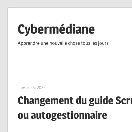
Skip
to
Cybermédiane
content
Apprendre une nouvelle chose tous les jours
janvier 26, 2022
vpwing
Changement du guide Scru
ou autogestionnaire