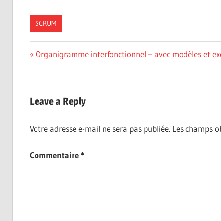
SCRUM
Navigation
Previous
Organigramme interfonctionnel – avec modèles et e
Post:
de
l’article
Leave a Reply
Votre adresse e-mail ne sera pas publiée.
Les champs ob
Commentaire
*