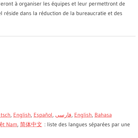
ront à organiser les équipes et leur permettront de
el réside dans la réduction de la bureaucratie et des
tsch
,
English
,
Español
,
فارسی
,
English
,
Bahasa
iệt Nam
,
简体中文
: liste des langues séparées par une