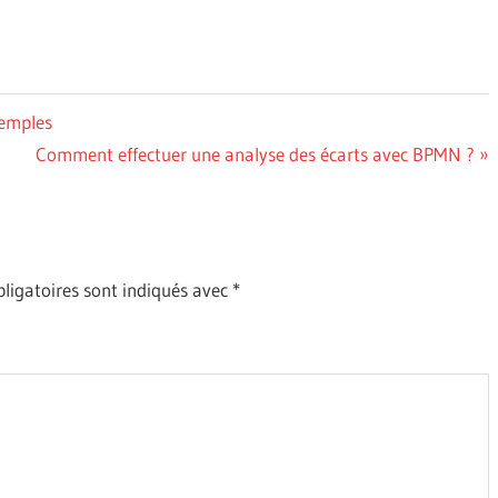
xemples
Next
Comment effectuer une analyse des écarts avec BPMN ?
Post:
ligatoires sont indiqués avec
*