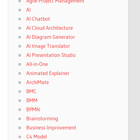
Agile Project Management
AI
AI Chatbot
AI Cloud Architecture
AI Diagram Generator
AI Image Translator
AI Presentation Studio
All-in-One
Animated Explainer
ArchiMate
BMC
BMM
BPMN
Brainstorming
Business Improvement
C4 Model