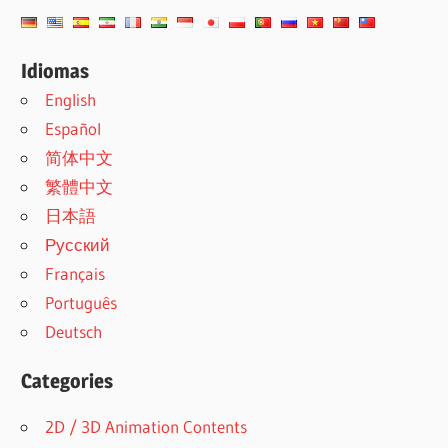
Idiomas
English
Español
简体中文
繁體中文
日本語
Русский
Français
Português
Deutsch
Categories
2D / 3D Animation Contents