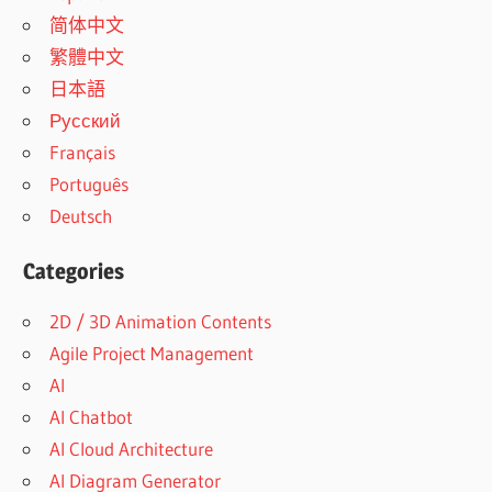
简体中文
繁體中文
日本語
Русский
Français
Português
Deutsch
Categories
2D / 3D Animation Contents
Agile Project Management
AI
AI Chatbot
AI Cloud Architecture
AI Diagram Generator