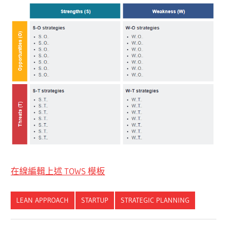
在線編輯上述 TOWS 模板
LEAN APPROACH
STARTUP
STRATEGIC PLANNING