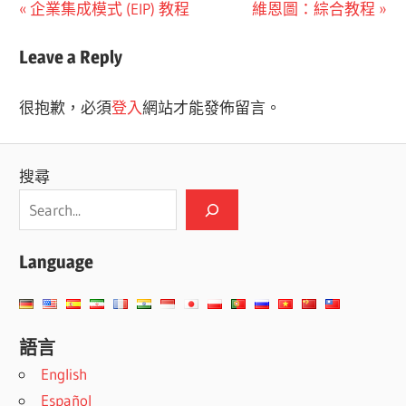
文
Previous
Next
企業集成模式 (EIP) 教程
維恩圖：綜合教程
Post:
Post:
章
Leave a Reply
導
很抱歉，必須
登入
網站才能發佈留言。
覽
搜尋
Language
語言
English
Español