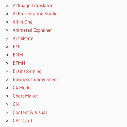
AI Image Translator
AI Presentation Studio
All-in-One
Animated Explainer
ArchiMate
BMC
BMM
BPMN
Brainstorming
Business Improvement
C4 Model
Chart Maker
CN
Content & Visual
CRC Card