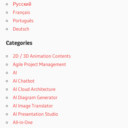
Русский
Français
Português
Deutsch
Categories
2D / 3D Animation Contents
Agile Project Management
AI
AI Chatbot
AI Cloud Architecture
AI Diagram Generator
AI Image Translator
AI Presentation Studio
All-in-One