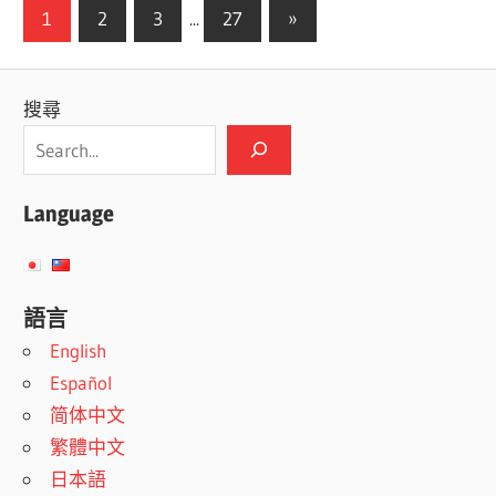
文
Next
1
2
3
...
27
»
Posts
章
分
搜尋
頁
Language
語言
English
Español
简体中文
繁體中文
日本語