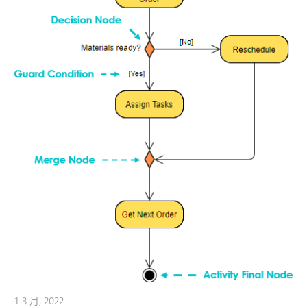
1 3 月, 2022
vpmiku