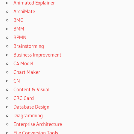
Animated Explainer
ArchiMate
BMC
BMM
BPMN
Brainstorming
Business Improvement
C4 Model
Chart Maker
CN
Content & Visual
CRC Card
Database Design
Diagramming
Enterprise Architecture
File Conversion Tools