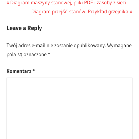
Nawigacja
Previous
Diagram maszyny stanowej, pliki PDF i zasoby z sieci
DONE
Post:
Next
Diagram przejść stanów: Przykład grzejnika
wpisu
ES-
Post:
DONE
Leave a Reply
JA-
DONE
Twój adres e-mail nie zostanie opublikowany.
Wymagane
TW-
DONE
pola są oznaczone
*
Komentarz
*