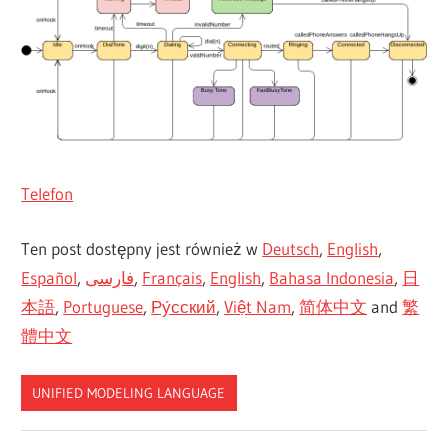
Telefon
Ten post dostępny jest również w
Deutsch
,
English
,
Español
,
فارسی
,
Français
,
English
,
Bahasa Indonesia
,
日
本語
,
Portuguese
,
Ру́сский
,
Việt Nam
,
简体中文
and
繁
體中文
UNIFIED MODELING LANGUAGE
CN-