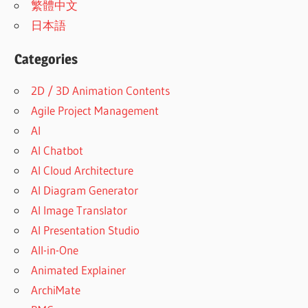
繁體中文
日本語
Categories
2D / 3D Animation Contents
Agile Project Management
AI
AI Chatbot
AI Cloud Architecture
AI Diagram Generator
AI Image Translator
AI Presentation Studio
All-in-One
Animated Explainer
ArchiMate