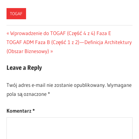
TOGAF
CN-
Nawigacja
Previous
Wprowadzenie do TOGAF (Część 4 z 4) Faza E
DONE
Next
Post:
TOGAF ADM Faza B (Część 1 z 2) — Definicja Architektury
wpisu
ES-
Post:
(Obszar Biznesowy)
DONE
JA-
Leave a Reply
DONE
TW-
DONE
Twój adres e-mail nie zostanie opublikowany.
Wymagane
pola są oznaczone
*
Komentarz
*