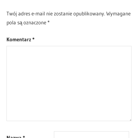
TW-
DONE
Twój adres e-mail nie zostanie opublikowany.
Wymagane
pola są oznaczone
*
Komentarz
*
Nazwa
*