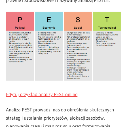
prawne i środowiskowe i nazywany analizą PESTLE.
Edytuj przykład analizy PEST online
Analiza PEST prowadzi nas do określenia skutecznych
strategii ustalania priorytetów, alokacji zasobów,
planowania czasu i map rozwoju oraz formułowania