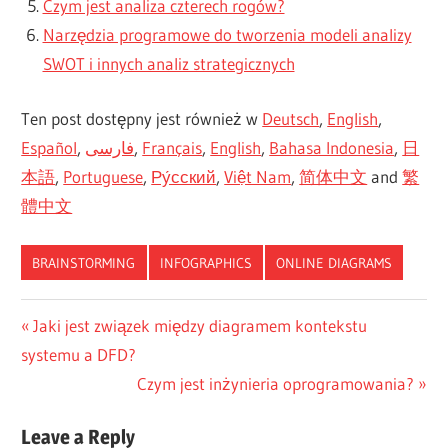
Czym jest analiza czterech rogów?
Narzędzia programowe do tworzenia modeli analizy
SWOT i innych analiz strategicznych
Ten post dostępny jest również w
Deutsch
,
English
,
Español
,
فارسی
,
Français
,
English
,
Bahasa Indonesia
,
日
本語
,
Portuguese
,
Ру́сский
,
Việt Nam
,
简体中文
and
繁
體中文
BRAINSTORMING
INFOGRAPHICS
ONLINE DIAGRAMS
CN-
Nawigacja
Previous
Jaki jest związek między diagramem kontekstu
DONE
Post:
systemu a DFD?
wpisu
ES-
Next
Czym jest inżynieria oprogramowania?
DONE
Post:
JA-
Leave a Reply
DONE