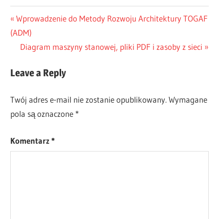
CN-
Nawigacja
Previous
Wprowadzenie do Metody Rozwoju Architektury TOGAF
DONE
Post:
(ADM)
wpisu
ES-
Next
Diagram maszyny stanowej, pliki PDF i zasoby z sieci
DONE
Post:
JA-
Leave a Reply
DONE
TW-
DONE
Twój adres e-mail nie zostanie opublikowany.
Wymagane
pola są oznaczone
*
Komentarz
*