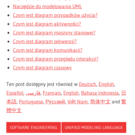
Narzędzie do modelowania UML
Czym jest diagram przypadków użycia?
Czym jest diagram aktywności?
Czym jest diagram maszyny stanowej?
Czym jest diagram sekwencji?
Czym jest diagram komunikacji?
Czym jest diagram przeglądu interakcji?
Czym jest diagram czasowy
Ten post dostępny jest również w
Deutsch
,
English
,
Español
,
فارسی
,
Français
,
English
,
Bahasa Indonesia
,
日
本語
,
Portuguese
,
Ру́сский
,
Việt Nam
,
简体中文
and
繁
體中文
SOFTWARE ENGINEERING
UNIFIED MODELING LANGUAGE