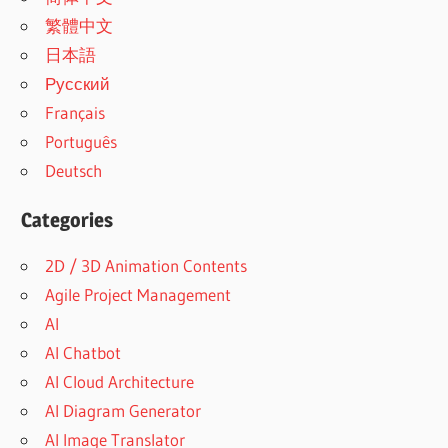
繁體中文
日本語
Русский
Français
Português
Deutsch
Categories
2D / 3D Animation Contents
Agile Project Management
AI
AI Chatbot
AI Cloud Architecture
AI Diagram Generator
AI Image Translator