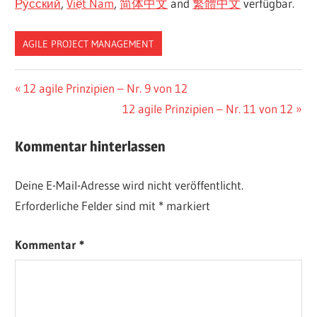
Ру́сский
,
Việt Nam
,
简体中文
and
繁體中文
verfügbar.
AGILE PROJECT MANAGEMENT
CN-
Beitragsnavigation
Vorheriger
12 agile Prinzipien – Nr. 9 von 12
DONE
Beitrag:
Nächster
12 agile Prinzipien – Nr. 11 von 12
ES-
Beitrag:
DONE
Kommentar hinterlassen
JA-
DONE
Deine E-Mail-Adresse wird nicht veröffentlicht.
TW-
DONE
Erforderliche Felder sind mit
*
markiert
Kommentar
*