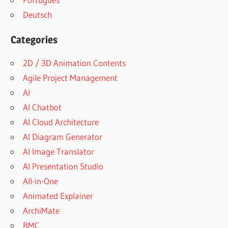
Deutsch
Categories
2D / 3D Animation Contents
Agile Project Management
AI
AI Chatbot
AI Cloud Architecture
AI Diagram Generator
AI Image Translator
AI Presentation Studio
All-in-One
Animated Explainer
ArchiMate
BMC