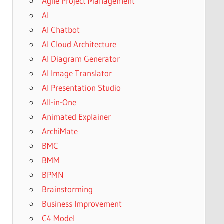
Agile Project Management
AI
AI Chatbot
AI Cloud Architecture
AI Diagram Generator
AI Image Translator
AI Presentation Studio
All-in-One
Animated Explainer
ArchiMate
BMC
BMM
BPMN
Brainstorming
Business Improvement
C4 Model