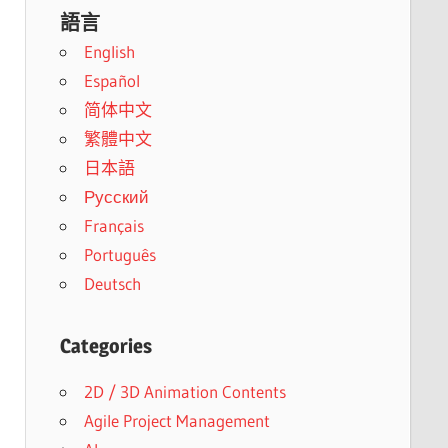
語言
English
Español
简体中文
繁體中文
日本語
Русский
Français
Português
Deutsch
Categories
2D / 3D Animation Contents
Agile Project Management