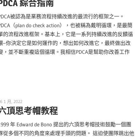
PDCA 綜合指南
PDCA被認為是業務流程持續改進的最流行的框架之一。
PDCA（plan do check action），也被稱為戴明循環，是最簡
單的流程改進框架。基本上，它是一系列持續改進的反饋循
環–你決定它是如何運作的，想出如何改進它，最終做出改
變，並不斷重複這個循環。我相信PDCA是幫助你改善工作
6 1 月, 2022
vpmiku
六頂思考帽教程
1999 年 Edward de Bono 提出的六頂思考帽技術鼓勵一個團
隊從多個不同的角度來處理手頭的問題。 這迫使團隊跳出他