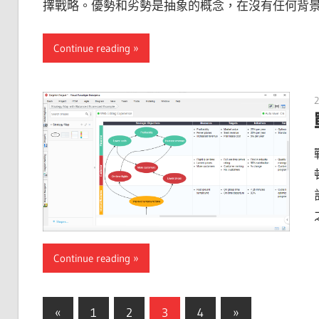
擇戰略。優勢和劣勢是抽象的概念，在沒有任何背
Continue reading
2
Continue reading
文
Previous
Next
«
1
2
3
4
»