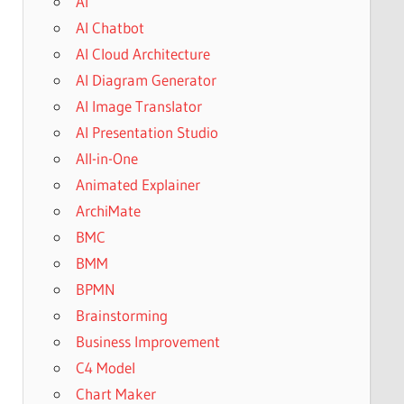
AI
AI Chatbot
AI Cloud Architecture
AI Diagram Generator
AI Image Translator
AI Presentation Studio
All-in-One
Animated Explainer
ArchiMate
BMC
BMM
BPMN
Brainstorming
Business Improvement
C4 Model
Chart Maker