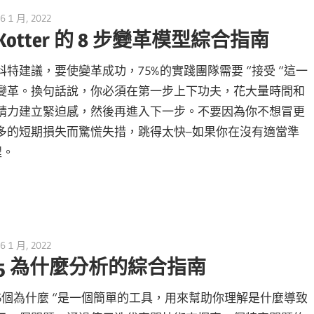
6 1 月, 2022
vpmiku
Kotter 的 8 步變革模型綜合指南
科特建議，要使變革成功，75%的實踐團隊需要 “接受 “這一
變革。換句話說，你必須在第一步上下功夫，花大量時間和
精力建立緊迫感，然後再進入下一步。不要因為你不想冒更
多的短期損失而驚慌失措，跳得太快–如果你在沒有適當準
程。
6 1 月, 2022
vpmiku
5 為什麼分析的綜合指南
5個為什麼 “是一個簡單的工具，用來幫助你理解是什麼導致