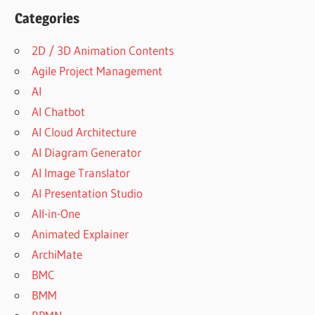
Categories
2D / 3D Animation Contents
Agile Project Management
AI
AI Chatbot
AI Cloud Architecture
AI Diagram Generator
AI Image Translator
AI Presentation Studio
All-in-One
Animated Explainer
ArchiMate
BMC
BMM