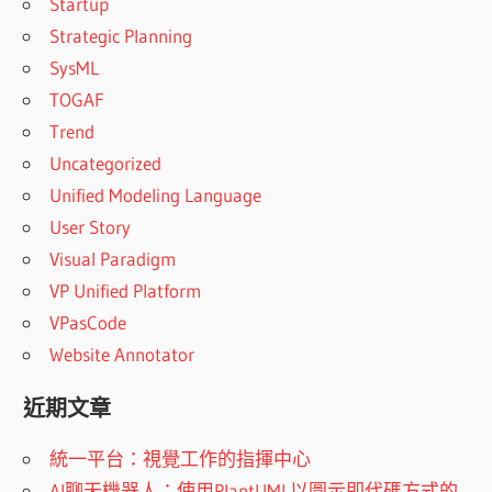
Startup
Strategic Planning
SysML
TOGAF
Trend
Uncategorized
Unified Modeling Language
User Story
Visual Paradigm
VP Unified Platform
VPasCode
Website Annotator
近期文章
統一平台：視覺工作的指揮中心
AI聊天機器人：使用PlantUML以圖示即代碼方式的