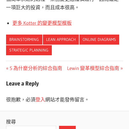
一項巨大的投資，而且成本很高。
更多 Kotter 的變更模型模板
BRAINSTORMING
LEAN APPROACH
ONLINE DIAGRAMS
STRATEGIC PLANNING
文
Previous
Next
5 為什麼分析的綜合指南
Lewin 變革模型綜合指南
Post:
Post:
章
Leave a Reply
導
很抱歉，必須
登入
網站才能發佈留言。
覽
搜尋