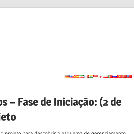
 – Fase de Iniciação: (2 de
jeto
do projeto para descobrir o esquema de gerenciamento