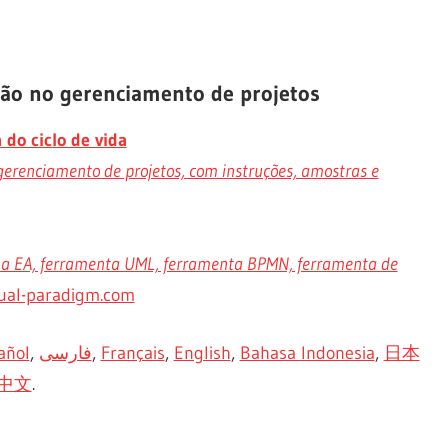
ção no gerenciamento de projetos
do ciclo de vida
 gerenciamento de projetos, com instruções, amostras e
ma EA, ferramenta UML, ferramenta BPMN, ferramenta de
ual-paradigm.com
añol
,
فارسی
,
Français
,
English
,
Bahasa Indonesia
,
日本
中文
.