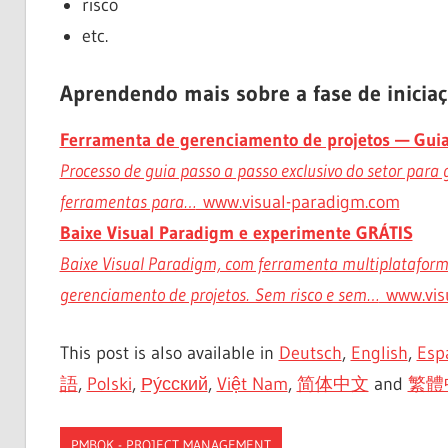
risco
etc.
Aprendendo mais sobre a fase de inicia
Ferramenta de gerenciamento de projetos — Guia 
Processo de guia passo a passo exclusivo do setor para
ferramentas para…
www.visual-paradigm.com
Baixe Visual Paradigm e experimente GRÁTIS
Baixe Visual Paradigm, com ferramenta multiplatafor
gerenciamento de projetos. Sem risco e sem…
www.vis
This post is also available in
Deutsch
,
English
,
Esp
語
,
Polski
,
Ру́сский
,
Việt Nam
,
简体中文
and
繁體
PMBOK - PROJECT MANAGEMENT