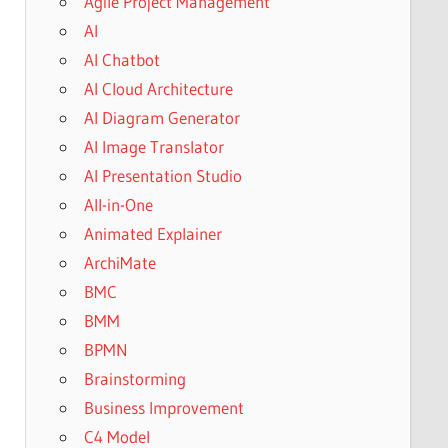
Agile Project Management
AI
AI Chatbot
AI Cloud Architecture
AI Diagram Generator
AI Image Translator
AI Presentation Studio
All-in-One
Animated Explainer
ArchiMate
BMC
BMM
BPMN
Brainstorming
Business Improvement
C4 Model