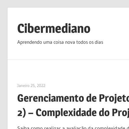
Skip
to
Cibermediano
content
Aprendendo uma coisa nova todos os dias
Janeiro 25, 2022
vpadmin
Gerenciamento de Projetos
2) – Complexidade do Pro
Saiba como realizar a avaliação da complexidade 