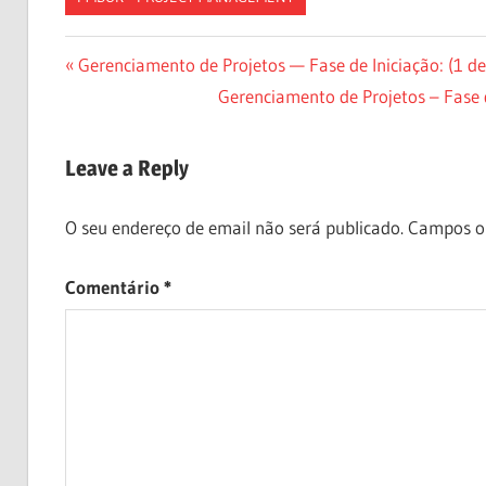
CN-
Navegação
Previous
Gerenciamento de Projetos — Fase de Iniciação: (1 d
DONE
Post:
Next
Gerenciamento de Projetos – Fase d
de
ES-
Post:
DONE
artigos
JA-
Leave a Reply
DONE
TW-
O seu endereço de email não será publicado.
Campos o
DONE
Comentário
*