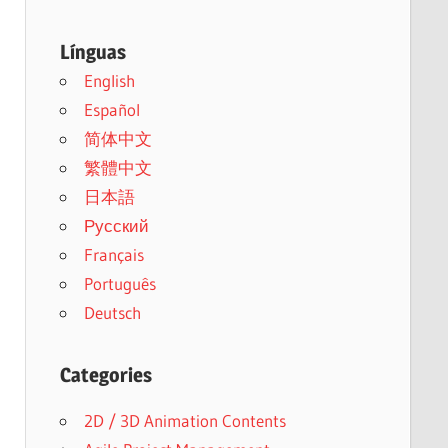
Línguas
English
Español
简体中文
繁體中文
日本語
Русский
Français
Português
Deutsch
Categories
2D / 3D Animation Contents