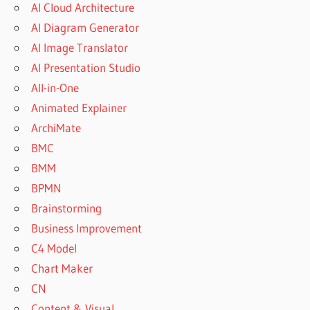
AI Cloud Architecture
AI Diagram Generator
AI Image Translator
AI Presentation Studio
All-in-One
Animated Explainer
ArchiMate
BMC
BMM
BPMN
Brainstorming
Business Improvement
C4 Model
Chart Maker
CN
Content & Visual