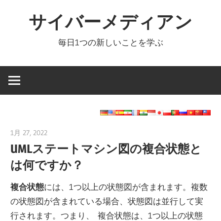
コ
サイバーメディアン
ン
テ
毎日1つの新しいことを学ぶ
ン
ツ
へ
ス
キ
ッ
1月 27, 2022
vpmiku
プ
UMLステートマシン図の複合状態と
は何ですか？
複合状態
には、1つ以上の状態図が含まれます。複数
の状態図が含まれている場合、状態図は並行して実
行されます。つまり、 複合状態は、1つ以上の状態