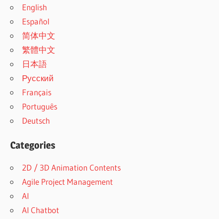
English
Español
简体中文
繁體中文
日本語
Русский
Français
Português
Deutsch
Categories
2D / 3D Animation Contents
Agile Project Management
AI
AI Chatbot