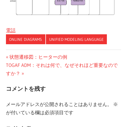
電話
ONLINE DIAGRAMS
UNIFIED MODELING LANGUAGE
投
前
状態遷移図：ヒーターの例
次
の
TOGAF ADM：それは何で、なぜそれほど重要なので
稿
の
投
すか？
ナ
投
稿:
コメントを残す
ビ
稿:
ゲ
メールアドレスが公開されることはありません。
※
ー
が付いている欄は必須項目です
シ