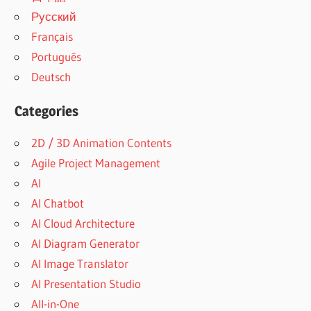
Русский
Français
Português
Deutsch
Categories
2D / 3D Animation Contents
Agile Project Management
AI
AI Chatbot
AI Cloud Architecture
AI Diagram Generator
AI Image Translator
AI Presentation Studio
All-in-One