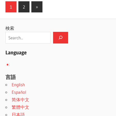
投
次
1
2
»
の
稿
記
の
検索
事
ペ
ー
Language
ジ
送
り
言語
English
Español
简体中文
繁體中文
日本語