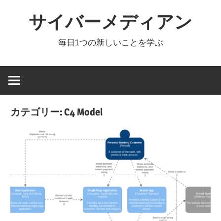
コ
サイバーメディアン
ン
テ
毎日1つの新しいことを学ぶ
ン
ツ
へ
ス
キ
カテゴリー:
C4 Model
ッ
プ