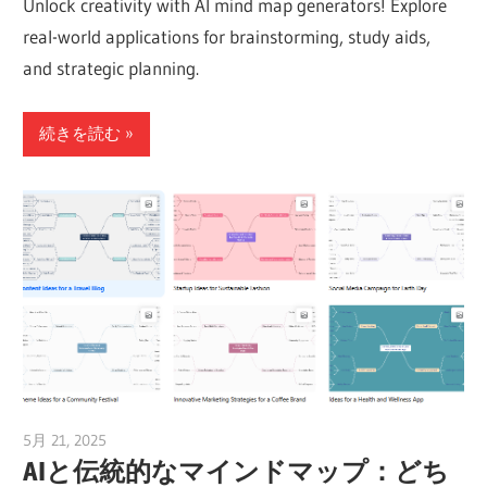
Unlock creativity with AI mind map generators! Explore
real-world applications for brainstorming, study aids,
and strategic planning.
続きを読む
5月 21, 2025
vpvera
AIと伝統的なマインドマップ：どち