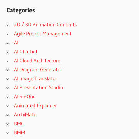
Categories
2D / 3D Animation Contents
Agile Project Management
AI
AI Chatbot
AI Cloud Architecture
AI Diagram Generator
AI Image Translator
AI Presentation Studio
All-in-One
Animated Explainer
ArchiMate
BMC
BMM