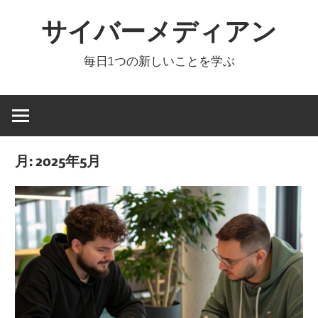
コ
サイバーメディアン
ン
テ
毎日1つの新しいことを学ぶ
ン
ツ
へ
ス
キ
月:
2025年5月
ッ
プ