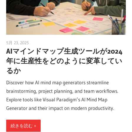
5月 23, 2025
vpvera
AIマインドマップ生成ツールが2024
年に生産性をどのように変革してい
るか
Discover how AI mind map generators streamline
brainstorming, project planning, and team workflows.
Explore tools like Visual Paradigm’s AI Mind Map
Generator and their impact on modern productivity.
続きを読む