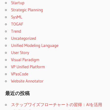
Startup
Strategic Planning
SysML
TOGAF
Trend
Uncategorized
Unified Modeling Language
User Story
Visual Paradigm
VP Unified Platform
VPasCode
Website Annotator
最近の投稿
ステップワイズフローチャートの習得：AIを活用