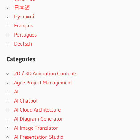
日本語
Русский
Français
Português
Deutsch
Categories
2D / 3D Animation Contents
Agile Project Management
AI
AI Chatbot
AI Cloud Architecture
AI Diagram Generator
AI Image Translator
AI Presentation Studio