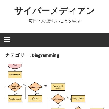
コ
サイバーメディアン
ン
テ
毎日1つの新しいことを学ぶ
ン
ツ
へ
ス
キ
カテゴリー:
Diagramming
ッ
プ