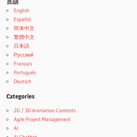
言語
English
Español
简体中文
繁體中文
日本語
Русский
Français
Português
Deutsch
Categories
2D / 3D Animation Contents
Agile Project Management
AI
AI Chatbot