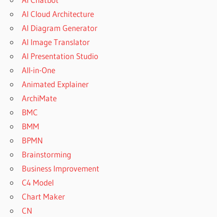
AI Cloud Architecture
AI Diagram Generator
AI Image Translator
AI Presentation Studio
All-in-One
Animated Explainer
ArchiMate
BMC
BMM
BPMN
Brainstorming
Business Improvement
C4 Model
Chart Maker
CN