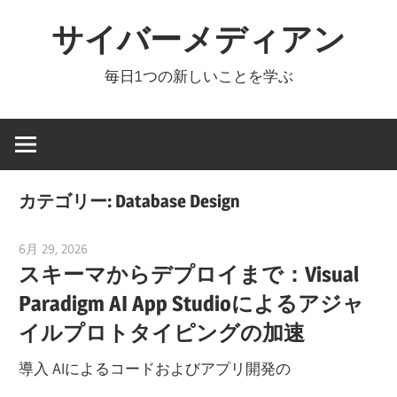
コ
サイバーメディアン
ン
テ
毎日1つの新しいことを学ぶ
ン
ツ
へ
ス
キ
カテゴリー:
Database Design
ッ
プ
6月 29, 2026
curtis
スキーマからデプロイまで：Visual
Paradigm AI App Studioによるアジャ
イルプロトタイピングの加速
導入 AIによるコードおよびアプリ開発の