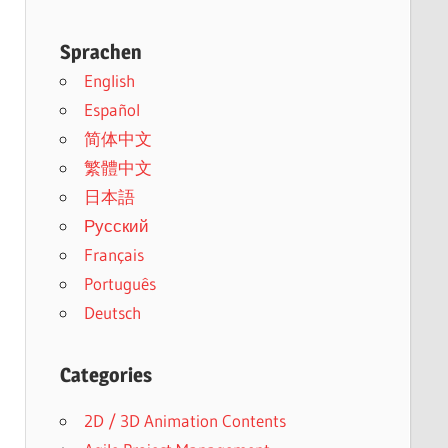
Sprachen
English
Español
简体中文
繁體中文
日本語
Русский
Français
Português
Deutsch
Categories
2D / 3D Animation Contents