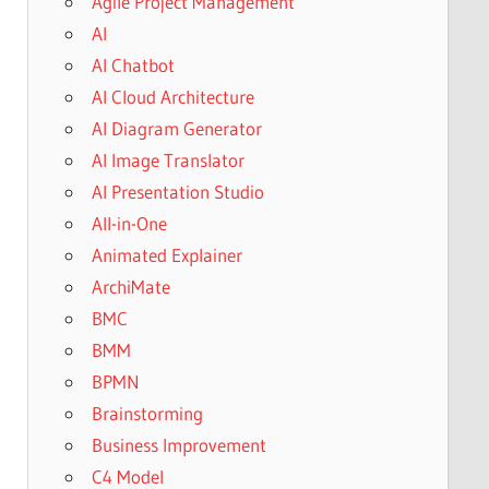
Agile Project Management
AI
AI Chatbot
AI Cloud Architecture
AI Diagram Generator
AI Image Translator
AI Presentation Studio
All-in-One
Animated Explainer
ArchiMate
BMC
BMM
BPMN
Brainstorming
Business Improvement
C4 Model