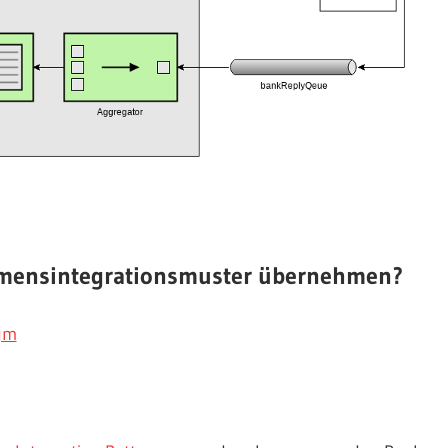
hmensintegrationsmuster übernehmen?
gm