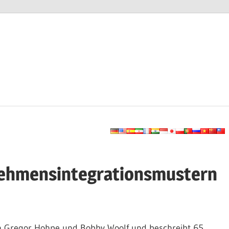
ehmensintegrationsmustern
n Gregor Hohpe und Bobby Woolf und beschreibt 65