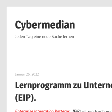
Zum
Inhalt
Cybermedian
springen
Jeden Tag eine neue Sache lernen
Januar 26, 2022
vpadmin
Lernprogramm zu Untern
(EIP).
Enterprise Integration Patterns
(EIP)
ist ein Buch vo