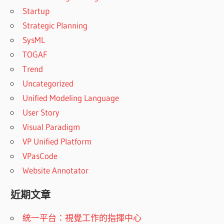
Startup
Strategic Planning
SysML
TOGAF
Trend
Uncategorized
Unified Modeling Language
User Story
Visual Paradigm
VP Unified Platform
VPasCode
Website Annotator
近期文章
統一平台：視覺工作的指揮中心