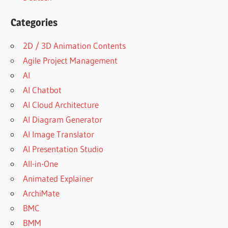
Categories
2D / 3D Animation Contents
Agile Project Management
AI
AI Chatbot
AI Cloud Architecture
AI Diagram Generator
AI Image Translator
AI Presentation Studio
All-in-One
Animated Explainer
ArchiMate
BMC
BMM