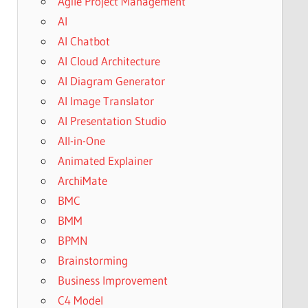
Agile Project Management
AI
AI Chatbot
AI Cloud Architecture
AI Diagram Generator
AI Image Translator
AI Presentation Studio
All-in-One
Animated Explainer
ArchiMate
BMC
BMM
BPMN
Brainstorming
Business Improvement
C4 Model