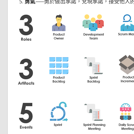
勇氣
——勇於做出承諾，兌現承諾，接受他人