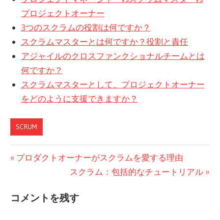
プロジェクトオーナー
3つのスクラムの役割は何ですか？
スクラムマスターとは何ですか？役割と責任
アジャイルのクロスファンクショナルチームとは
何ですか？
スクラムマスターとして、プロジェクトオーナー
をどのように支援できますか？
SCRUM
投
前
プロダクトオーナーがスクラムを愛する理由
の
次
スクラム：包括的なチュートリアル
稿
投
の
ナ
コメントを残す
稿:
投
ビ
稿: