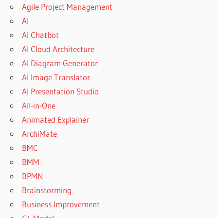
Agile Project Management
AI
AI Chatbot
AI Cloud Architecture
AI Diagram Generator
AI Image Translator
AI Presentation Studio
All-in-One
Animated Explainer
ArchiMate
BMC
BMM
BPMN
Brainstorming
Business Improvement