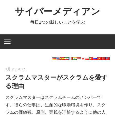
コ
サイバーメディアン
ン
テ
毎日1つの新しいことを学ぶ
ン
ツ
へ
ス
キ
ッ
1月 25, 2022
vpmiku
プ
スクラムマスターがスクラムを愛す
る理由
スクラムマスターはスクラムチームのメンバーで
す。彼らの仕事は、生産的な職場環境を作り、スク
ラムの価値観、原則、実践を理解するように他の人