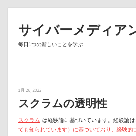
コ
ン
サイバーメディア
テ
ン
毎日1つの新しいことを学ぶ
ツ
へ
ス
キ
ッ
1月 26, 2022
vpmiku
プ
スクラムの透明性
スクラム
は経験論に基づいています。経験論は
ても知られています）に基づいており、経験的