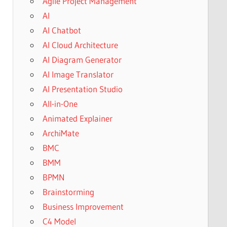
Agile Project Management
AI
AI Chatbot
AI Cloud Architecture
AI Diagram Generator
AI Image Translator
AI Presentation Studio
All-in-One
Animated Explainer
ArchiMate
BMC
BMM
BPMN
Brainstorming
Business Improvement
C4 Model