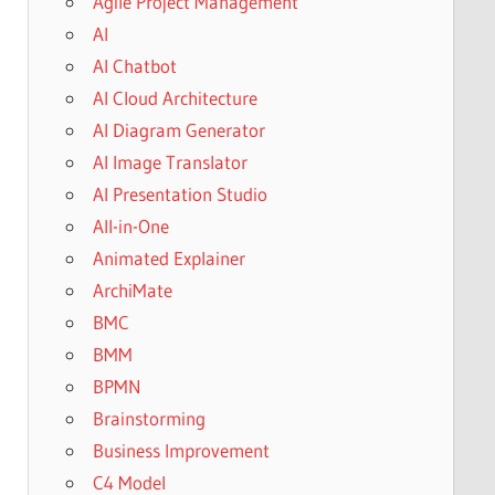
Agile Project Management
AI
AI Chatbot
AI Cloud Architecture
AI Diagram Generator
AI Image Translator
AI Presentation Studio
All-in-One
Animated Explainer
ArchiMate
BMC
BMM
BPMN
Brainstorming
Business Improvement
C4 Model