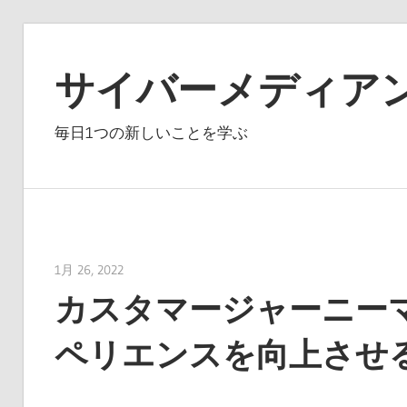
コ
ン
サイバーメディア
テ
ン
毎日1つの新しいことを学ぶ
ツ
へ
ス
キ
ッ
1月 26, 2022
vpmiku
プ
カスタマージャーニー
ペリエンスを向上させ