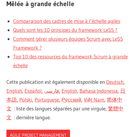
Mêlée à grande échelle
Comparaison des cadres de mise à l’échelle agiles
Quels sont les 10 principes du framework LeSS ?
Comment gérer plusieurs équipes Scrum avec LeSS
Framework ?
Top 10 des ressources du framework Scrum à grande
échelle
Cette publication est également disponible en
Deutsch
,
English
,
Español
,
فارسی
,
English
,
Bahasa Indonesia
,
日
本語
,
Polski
,
Portuguese
,
Ру́сский
,
Việt Nam
,
简体中
文
: liste des langues séparées par une virgule,
繁體中
文
: dernière langue.
AGILE PROJECT MANAGEMENT