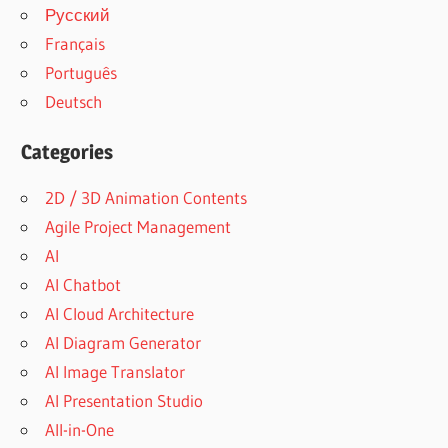
Русский
Français
Português
Deutsch
Categories
2D / 3D Animation Contents
Agile Project Management
AI
AI Chatbot
AI Cloud Architecture
AI Diagram Generator
AI Image Translator
AI Presentation Studio
All-in-One