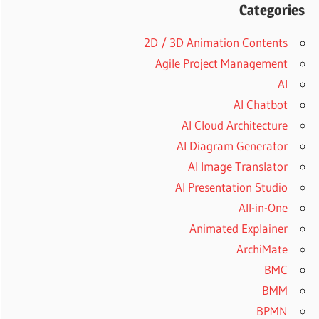
Categories
2D / 3D Animation Contents
Agile Project Management
AI
AI Chatbot
AI Cloud Architecture
AI Diagram Generator
AI Image Translator
AI Presentation Studio
All-in-One
Animated Explainer
ArchiMate
BMC
BMM
BPMN