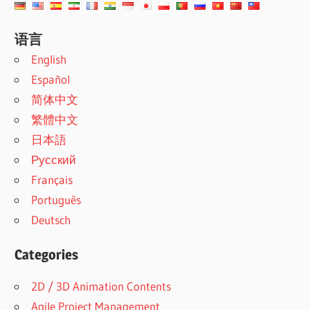
语言
English
Español
简体中文
繁體中文
日本語
Русский
Français
Português
Deutsch
Categories
2D / 3D Animation Contents
Agile Project Management