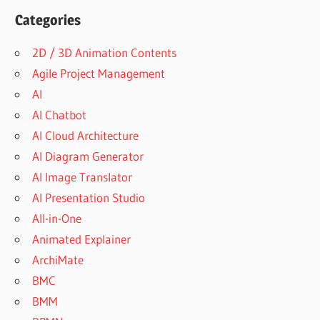
Categories
2D / 3D Animation Contents
Agile Project Management
AI
AI Chatbot
AI Cloud Architecture
AI Diagram Generator
AI Image Translator
AI Presentation Studio
All-in-One
Animated Explainer
ArchiMate
BMC
BMM