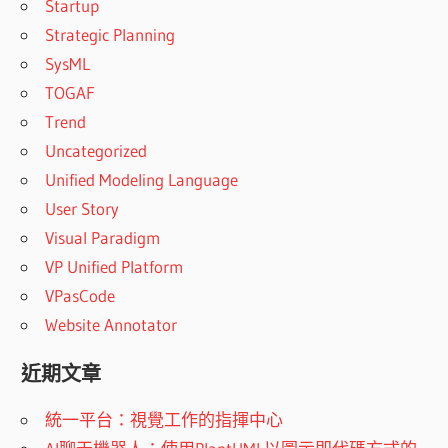
Startup
Strategic Planning
SysML
TOGAF
Trend
Uncategorized
Unified Modeling Language
User Story
Visual Paradigm
VP Unified Platform
VPasCode
Website Annotator
近期文章
統一平台：視覺工作的指揮中心