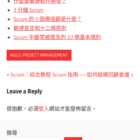
什麼是敏捷軟件開發？
3 分鐘 Scrum
Scrum 的 5 個價值觀是什麼？
敏捷宣言和十二條原則
Scrum 中最常被提及的 10 條基本規則
AGILE PROJECT MANAGEMENT
文
Previous
Next
Scrum：綜合教程
Scrum 指南——如何組織回顧會議
Post:
Post:
章
Leave a Reply
導
很抱歉，必須
登入
網站才能發佈留言。
覽
搜尋