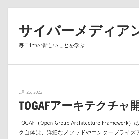
コ
ン
サイバーメディア
テ
ン
毎日1つの新しいことを学ぶ
ツ
へ
ス
キ
ッ
1月 26, 2022
vpmiku
プ
TOGAFアーキテクチャ
TOGAF（Open Group Architecture 
ク自体は、詳細なメソッドやエンタープライズ