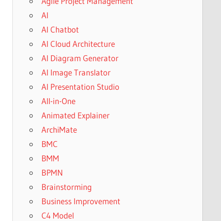
Agile Project Management
AI
AI Chatbot
AI Cloud Architecture
AI Diagram Generator
AI Image Translator
AI Presentation Studio
All-in-One
Animated Explainer
ArchiMate
BMC
BMM
BPMN
Brainstorming
Business Improvement
C4 Model